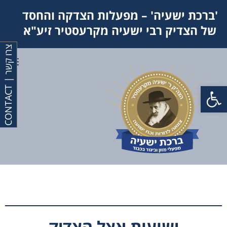
'ברכת ישעיה' – מפעלות הצדקה והחסד
של הצדיק רבי ישעיה מקרעסטיר זיע"א
צ
T
תפר
פתח סרגל נגישות
ר
ו
ק
ש
ר
|
C
O
N
T
A
C
ישועות אצל הצדיק