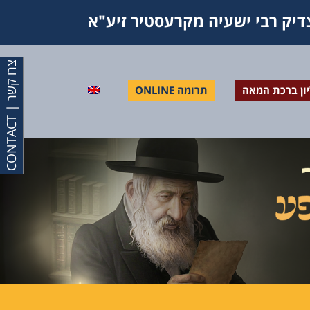
יק רבי ישעיה מקרעסטיר זיע"א
צ
T
יון ברכת המאה
תרומה ONLINE
ר
ו
ק
ש
ר
|
C
O
N
T
A
C