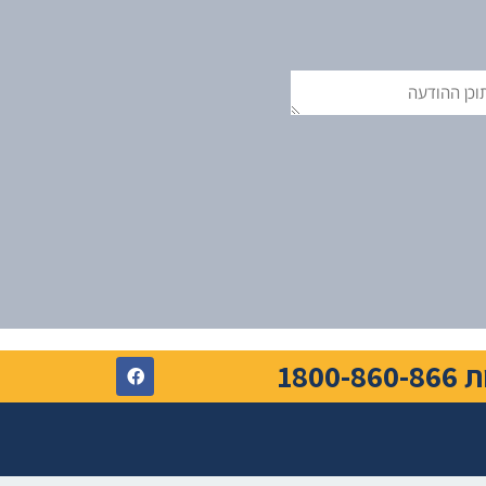
ן
ודעה
18