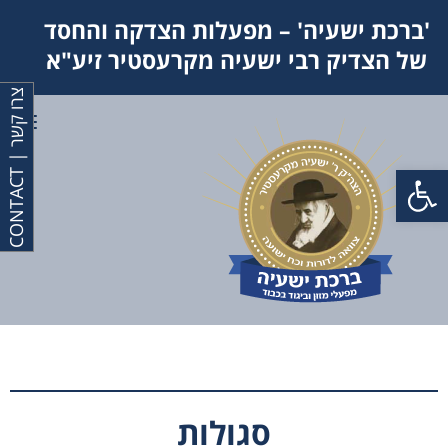
'ברכת ישעיה' – מפעלות הצדקה והחסד
של הצדיק רבי ישעיה מקרעסטיר זיע"א
צ
T
תפר
פתח סרגל נגישות
ר
ו
ק
ש
ר
|
C
O
N
T
A
C
סגולות