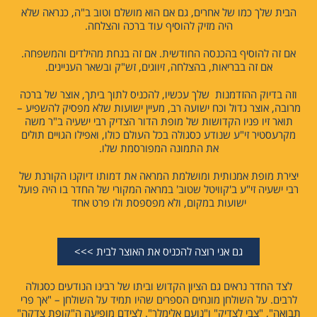
הבית שלך כמו של אחרים, גם אם הוא מושלם וטוב ב"ה, כנראה שלא
היה מזיק להוסיף עוד ברכה והצלחה.
אם זה להוסיף בהכנסה החודשית. אם זה בנחת מהילדים והמשפחה.
אם זה בבריאות, בהצלחה, זיווגים, זש"ק ובשאר העניינים.
וזה בדיוק ההזדמנות שלך עכשיו, להכניס לתוך ביתך, אוצר של ברכה
מרובה, אוצר גדול וכח ישועה רב, מעיין ישועות שלא מפסיק להשפיע –
תואר זיו פניו הקדושות של מופת הדור הצדיק רבי ישעיה ב"ר משה
מקרעסטיר זי"ע שנודע כסגולה בכל העולם כולו, ואפילו הגויים תולים
את התמונה המפורסמת שלו.
יצירת מופת אמנותית ומושלמת המראה את דמותו דיוקנו הקורנת של
רבי ישעיה זי"ע ב'קוויטל שטוב' במראה המקורי של החדר בו היה פועל
ישועות במקום, ולא מפספסת ולו פרט אחד
גם אני רוצה להכניס את האוצר לבית >>>
לצד החדר נראים גם הציון הקדוש וביתו של רבינו הנודעים כסגולה
לרבים. על השולחן מונחים הספרים שהיו תמיד על השולחן – "אך פרי
תבואה", "צבי לצדיק" ו"נועם אלימלך". לצידם מופיעה ה"קופת צדקה"