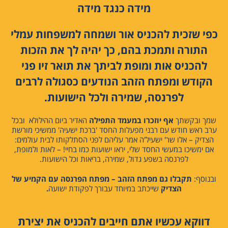
מידה כנגד מידה
כפי שזכית להכניס אור ושמחה למשפחות עמלי
התורה ותמכת בהם, כך יהיה לך את הזכות
להכניס אות ומופת לביתך את תואר זיו פני
הקודש ומפתח הזהב הנודעים כסגולה לרבים
לפרנסה, שמירה ולכל הישועות.
שמך ובקשתך
אף יוזכרו במעמד התפילה
האדיר ביום ההילולא ובכל
ערב ראש חודש עם רבני מפעלות החסד 'ברכת ישעיה' ממשיכי מורשת
הצדיק – אלו שר' ישעיל'ה אמר עליהם לפני הסתלקותו לבית עולמים:
אם ימשיכו במעשי החסד שלי, יראו ישועות כמו בחיי! – לאות ולמופת,
לפרנסה בשפע גדול, שמירה, בריאות וכל הישועות.
ובנוסף:
תקבלו גם מפתח הזהב – מפתח הפרנסה עם הקמיע של
הצדיק
שייכתב במיוחד עבורך לפקודת ישועה
.
דווקא עכשיו אתם חייבים להכניס את יצירת