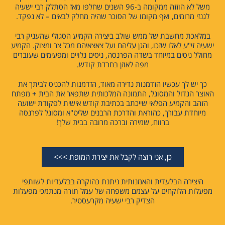
משל לא הוזזה ממקומה ב-96 השנים שחלפו מאז הסתלק רבי ישעיה
לגנזי מרומים, ואף מקומו של הסוכר שהיה מחלק לבאים – לא נפקד.
במלאכת מחשבת של ממש שולב ביצירה הקמיע הסגולי שהעניק רבי
ישעיה זי"ע לאלו שזכו, והגן עליהם ועל צאצאיהם מכל צר ומצוק. הקמיע
מחולל ניסים במיוחד בשדה הפרנסה, ניסים גלויים ומפעימים שעוברים
מפה לאוזן בחרדת קודש.
כך יש לך עכשיו הזדמנות נדירה מאוד, הזדמנות להכניס לביתך את
האוצר הגדול והמסוגל, התמונה המלכותית שתפאר את הבית + מפתח
הזהב והקמיע הפלאי שייכתב בכתיבת קודש אישית לפקודת ישועה
מיוחדת עבורך, כהוראת והדרכת הרבנים שליט"א ומסוגל לפרנסה
ברווח, שמירה וברכה מרובה בבית שלך!
כן, אני רוצה לקבל את יצירת המופת >>>
היצירה הבלעדית והאמנותית ניתנת כהוקרה בבלעדיות לשותפי
מפעלות הלוקחים על עצמם משפחה של עמל תורה מנתמכי מפעלות
הצדיק רבי ישעיה מקרעסטיר.