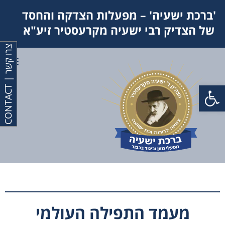
'ברכת ישעיה' – מפעלות הצדקה והחסד
של הצדיק רבי ישעיה מקרעסטיר זיע"א
צ
T
תפר
פתח סרגל נגישות
ר
ו
ק
ש
ר
|
C
O
N
T
A
C
מעמד התפילה העולמי